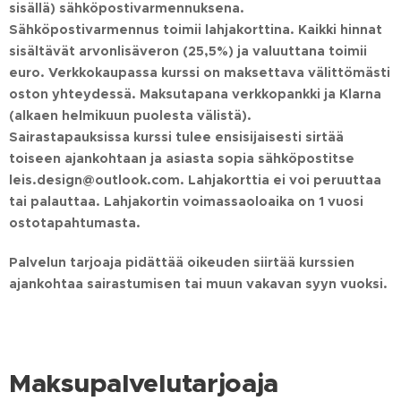
sisällä) sähköpostivarmennuksena.
Sähköpostivarmennus toimii lahjakorttina. Kaikki hinnat
sisältävät arvonlisäveron (25,5%) ja valuuttana toimii
euro. Verkkokaupassa kurssi on maksettava välittömästi
oston yhteydessä. Maksutapana verkkopankki ja Klarna
(alkaen helmikuun puolesta välistä).
Sairastapauksissa kurssi tulee ensisijaisesti sirtää
toiseen ajankohtaan ja asiasta sopia sähköpostitse
leis.design@outlook.com. Lahjakorttia ei voi peruuttaa
tai palauttaa. Lahjakortin voimassaoloaika on 1 vuosi
ostotapahtumasta.
Palvelun tarjoaja pidättää oikeuden siirtää kurssien
ajankohtaa sairastumisen tai muun vakavan syyn vuoksi.
Maksupalvelutarjoaja