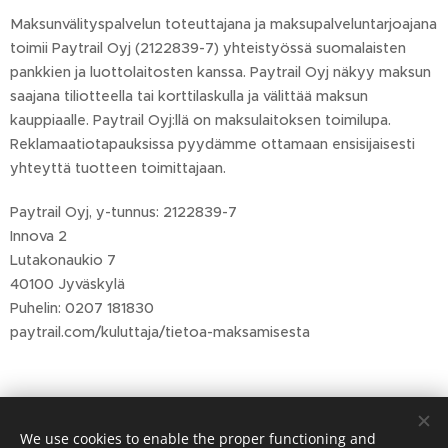
Maksunvälityspalvelun toteuttajana ja maksupalveluntarjoajana
toimii Paytrail Oyj (2122839-7) yhteistyössä suomalaisten
pankkien ja luottolaitosten kanssa. Paytrail Oyj näkyy maksun
saajana tiliotteella tai korttilaskulla ja välittää maksun
kauppiaalle. Paytrail Oyj:llä on maksulaitoksen toimilupa.
Reklamaatiotapauksissa pyydämme ottamaan ensisijaisesti
yhteyttä tuotteen toimittajaan.
Paytrail Oyj, y-tunnus: 2122839-7
Innova 2
Lutakonaukio 7
40100 Jyväskylä
Puhelin: 0207 181830
paytrail.com/kuluttaja/tietoa-maksamisesta
We use cookies to enable the proper functioning and