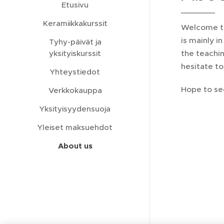
Etusivu
Keramiikkakurssit
Welcome to
is mainly i
Tyhy-päivät ja
the teachin
yksityiskurssit
hesitate to
Yhteystiedot
Hope to se
Verkkokauppa
Yksityisyydensuoja
Yleiset maksuehdot
About us