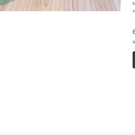
k
s
I