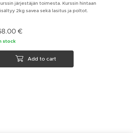
urssin järjestäjän toimesta. Kurssin hintaan
isältyy 2kg savea sekä lasitus ja poltot.
68.00
€
n stock
Add to cart