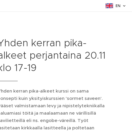
EN
Yhden kerran pika-
alkeet perjantaina 20.11
klo 17-19
hden kerran pika-alkeet kurssi on sama
onsepti kuin yksityiskurssien 'sormet saveen'.
ääset valmistamaan levy ja nipistelytekniikalla
aluamiasi töitä ja maalaamaan ne värillisillä
avilietteillä eli ns. engobe-väreillä. Työt
asitetaan kirkkaalla lasitteella ja poltetaan