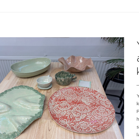
Y
k
P
h
s
l