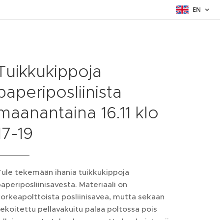
EN
Tuikkukippoja
paperiposliinista
maanantaina 16.11 klo
17-19
ule tekemään ihania tuikkukippoja
aperiposliinisavesta. Materiaali on
orkeapolttoista posliinisavea, mutta sekaan
ekoitettu pellavakuitu palaa poltossa pois