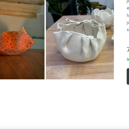
j
e
l
j
s
I