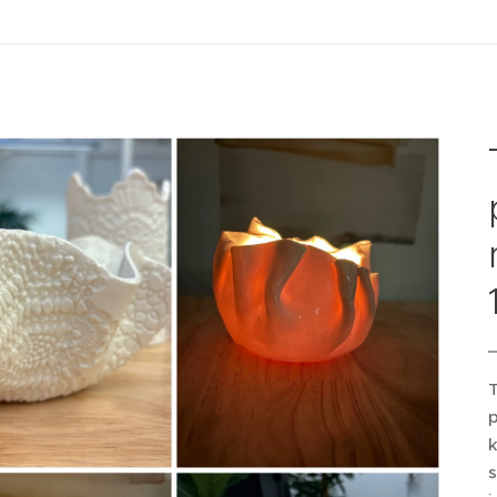
T
p
k
s