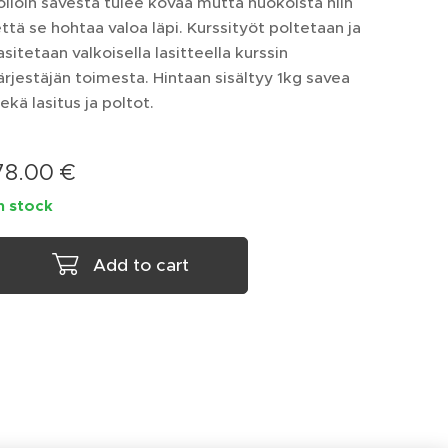
olloin savesta tulee kovaa mutta huokoista niin
ttä se hohtaa valoa läpi. Kurssityöt poltetaan ja
asitetaan valkoisella lasitteella kurssin
ärjestäjän toimesta. Hintaan sisältyy 1kg savea
ekä lasitus ja poltot.
78.00
€
n stock
Add to cart