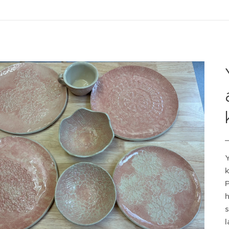
Y
k
P
h
s
l