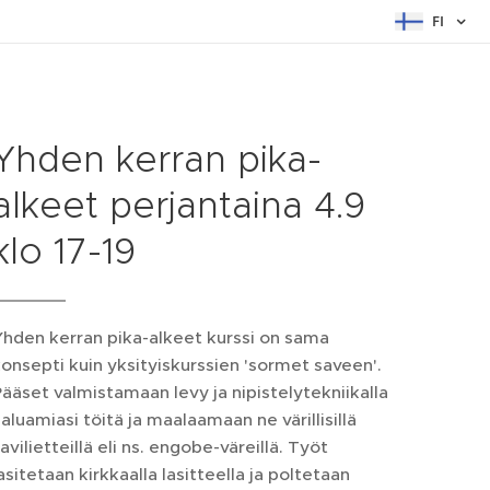
FI
Yhden kerran pika-
alkeet perjantaina 4.9
klo 17-19
hden kerran pika-alkeet kurssi on sama
onsepti kuin yksityiskurssien 'sormet saveen'.
ääset valmistamaan levy ja nipistelytekniikalla
aluamiasi töitä ja maalaamaan ne värillisillä
avilietteillä eli ns. engobe-väreillä. Työt
asitetaan kirkkaalla lasitteella ja poltetaan