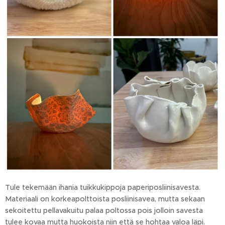
Tule tekemään ihania tuikkukippoja paperiposliinisavesta.
Materiaali on korkeapolttoista posliinisavea, mutta sekaan
sekoitettu pellavakuitu palaa poltossa pois jolloin savesta
tulee kovaa mutta huokoista niin että se hohtaa valoa läpi.